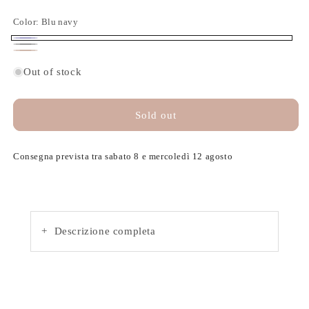
Color:
Blu navy
Blu navy
Variant sold out or unavailable
Nero
Variant sold out or unavailable
Marrone
Variant sold out or unavailable
Out of stock
Sold out
Consegna prevista tra sabato 8 e mercoledì 12 agosto
+
Descrizione completa