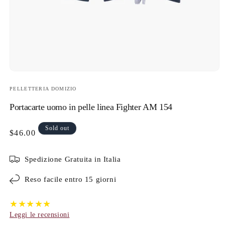
Open media 1 in modal
PELLETTERIA DOMIZIO
Portacarte uomo in pelle linea Fighter AM 154
Sold out
Regular price
$46.00
Spedizione Gratuita in Italia
Reso facile entro 15 giorni
★★★★★
Leggi le recensioni